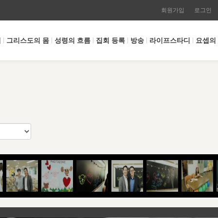
회원가입
로그인
개
그리스도의 몸
성령의 흐름
집회 등록
방송
라이프스타디
요셉의