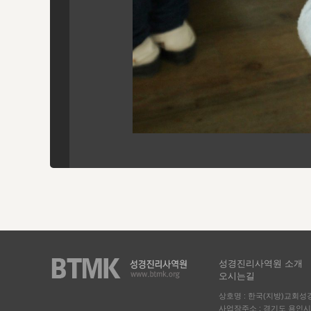
성경진리사역원 소개
오시는길
상호명 : 한국(지방)교회
사업장주소 : 경기도 용인시 