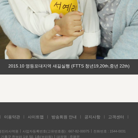
2015.10 영등포대지역 새길실행 (FTTS 청년19,20th,중년 22th)
이용약관
사이트맵
방송회원 안내
공지사항
고객센터
성경진리사역원
사업자등록번호(고유번호증) : 667-82-00075
전화번호 : 1544-0031
기흥구 한보라 1로 50, 1층(보라동)
대표명 : 주평문