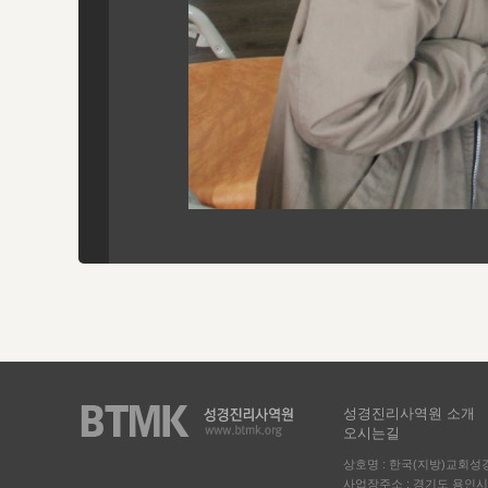
성경진리사역원 소개
오시는길
상호명 : 한국(지방)교회
사업장주소 : 경기도 용인시 