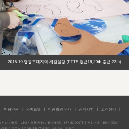
2015.10 영등포대지역 새길실행 (FTTS 청년19,20th,중년 22th)
이용약관
사이트맵
방송회원 안내
공지사항
고객센터
성경진리사역원
사업자등록번호(고유번호증) : 667-82-00075
전화번호 : 1544-0031
기흥구 한보라 1로 50, 1층(보라동)
대표명 : 주평문