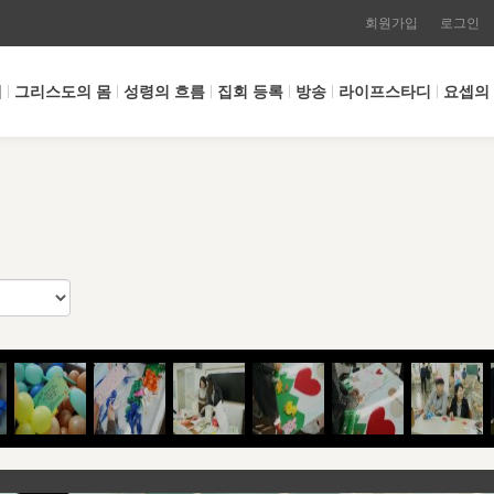
회원가입
로그인
개
그리스도의 몸
성령의 흐름
집회 등록
방송
라이프스타디
요셉의