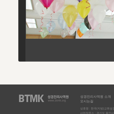
성경진리사역원 소개
오시는길
상호명 : 한국(지방)교회
사업장주소 : 경기도 용인시 