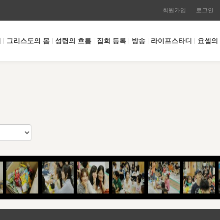
회원가입
로그인
개
그리스도의 몸
성령의 흐름
집회 등록
방송
라이프스타디
요셉의