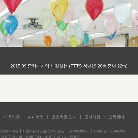
2015.09 중랑대지역 새길실행 (FTTS 청년19,20th,중년 22th)
이용약관
사이트맵
방송회원 안내
공지사항
고객센터
성경진리사역원
사업자등록번호(고유번호증) : 667-82-00075
전화번호 : 1544-0031
기흥구 한보라 1로 50, 1층(보라동)
대표명 : 주평문