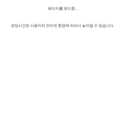
자매 온전하게 하는 훈련
성경중점진리
1년 7차 집회 PSRP 자료실
찬송과 누림
▼
이용약관
페이지를 로드중...
아프리카,오세아니아
2024년 전국 봉사자 집회
하나님의 경륜
이른 새벽 마리아처럼
찬송 앨범
하나님께서 정하신 길
▼
오시는길
전국 봉사자 온전하게 하는 훈련
생명공과
2000년 교회사
로딩시간은 사용자의 인터넷 환경에 따라서 늦어질 수 있습니다.
COPYRIGHT © 2015 BTMK ALL RIGHTS RESERVED
어린이찬송
영상 메시지
서울전시간훈련(FTTS) 수업
진리의 기초
성도들의 간증
악기 연주
목양공과
위트니스 리 영상
교회사 연구
진리의 변호와 확증
찬송 나눔터
이상과 계시
전국 장로 책임형제 훈련
향유를 부은 자매들
영적 생활
활력그룹 실행
전국 전시간 봉사자 훈련
장로 책임형제 진리 연구
복음 창고
성도들의 간증
란 캔거스 형제님 특별영상
전시간 봉사자 진리 연구
찬송 소개
갤러리
신성한 로맨스
다음 세대 연구집
새길 실행
다음 세대, 자료실
독일 연구, 자료실