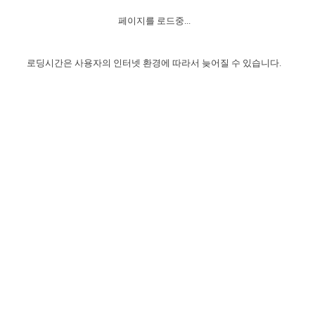
자매 온전하게 하는 훈련
성경중점진리
1년 7차 집회 PSRP 자료실
찬송과 누림
▼
이용약관
페이지를 로드중...
아프리카,오세아니아
2024년 전국 봉사자 집회
하나님의 경륜
이른 새벽 마리아처럼
찬송 앨범
하나님께서 정하신 길
▼
오시는길
전국 봉사자 온전하게 하는 훈련
생명공과
2000년 교회사
로딩시간은 사용자의 인터넷 환경에 따라서 늦어질 수 있습니다.
COPYRIGHT © 2015 BTMK ALL RIGHTS RESERVED
어린이찬송
영상 메시지
서울전시간훈련(FTTS) 수업
진리의 기초
성도들의 간증
악기 연주
목양공과
위트니스 리 영상
교회사 연구
진리의 변호와 확증
찬송 나눔터
이상과 계시
전국 장로 책임형제 훈련
향유를 부은 자매들
영적 생활
활력그룹 실행
전국 전시간 봉사자 훈련
장로 책임형제 진리 연구
복음 창고
성도들의 간증
란 캔거스 형제님 특별영상
전시간 봉사자 진리 연구
찬송 소개
갤러리
신성한 로맨스
다음 세대 연구집
새길 실행
다음 세대, 자료실
독일 연구, 자료실