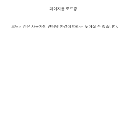
자매 온전하게 하는 훈련
성경중점진리
1년 7차 집회 PSRP 자료실
찬송과 누림
▼
이용약관
페이지를 로드중...
아프리카,오세아니아
2024년 전국 봉사자 집회
하나님의 경륜
이른 새벽 마리아처럼
찬송 앨범
하나님께서 정하신 길
▼
오시는길
전국 봉사자 온전하게 하는 훈련
생명공과
2000년 교회사
로딩시간은 사용자의 인터넷 환경에 따라서 늦어질 수 있습니다.
COPYRIGHT © 2015 BTMK ALL RIGHTS RESERVED
어린이찬송
영상 메시지
서울전시간훈련(FTTS) 수업
진리의 기초
성도들의 간증
악기 연주
목양공과
위트니스 리 영상
교회사 연구
진리의 변호와 확증
찬송 나눔터
이상과 계시
전국 장로 책임형제 훈련
향유를 부은 자매들
영적 생활
활력그룹 실행
전국 전시간 봉사자 훈련
장로 책임형제 진리 연구
복음 창고
성도들의 간증
란 캔거스 형제님 특별영상
전시간 봉사자 진리 연구
찬송 소개
갤러리
신성한 로맨스
다음 세대 연구집
새길 실행
다음 세대, 자료실
독일 연구, 자료실