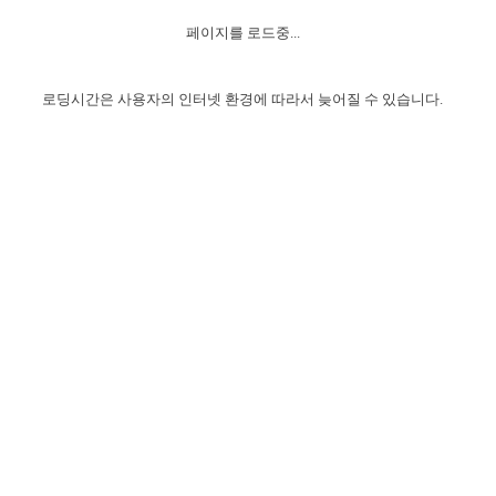
자매 온전하게 하는 훈련
성경중점진리
이른 새벽 마리아처럼
찬송과 누림
▼
이용약관
페이지를 로드중...
아프리카,오세아니아
2024년 전국 봉사자 집회
하나님의 경륜
1년 7차 집회 PSRP 자료실
찬송 앨범
하나님께서 정하신 길
▼
오시는길
전국 봉사자 온전하게 하는 훈련
생명공과
2000년 교회사
로딩시간은 사용자의 인터넷 환경에 따라서 늦어질 수 있습니다.
COPYRIGHT © 2015 BTMK ALL RIGHTS RESERVED
어린이찬송
영상 메시지
서울전시간훈련(FTTS) 수업
진리의 기초
성도들의 간증
악기 연주
목양공과
위트니스 리 영상
교회사 연구
진리의 변호와 확증
찬송 나눔터
이상과 계시
전국 장로 책임형제 훈련
향유를 부은 자매들
영적 생활
활력그룹 실행
전국 전시간 봉사자 훈련
장로 책임형제 진리 연구
복음 창고
성도들의 간증
란 캔거스 형제님 특별영상
전시간 봉사자 진리 연구
찬송 소개
갤러리
신성한 로맨스
다음 세대 연구집
새길 실행
다음 세대, 자료실
독일 연구, 자료실