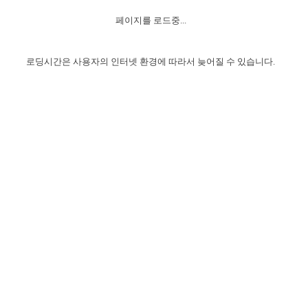
자매 온전하게 하는 훈련
성경중점진리
이른 새벽 마리아처럼
찬송과 누림
▼
이용약관
페이지를 로드중...
아프리카,오세아니아
2024년 전국 봉사자 집회
하나님의 경륜
1년 7차 집회 PSRP 자료실
찬송 앨범
하나님께서 정하신 길
▼
오시는길
전국 봉사자 온전하게 하는 훈련
생명공과
2000년 교회사
로딩시간은 사용자의 인터넷 환경에 따라서 늦어질 수 있습니다.
COPYRIGHT © 2015 BTMK ALL RIGHTS RESERVED
어린이찬송
영상 메시지
서울전시간훈련(FTTS) 수업
진리의 기초
성도들의 간증
악기 연주
목양공과
위트니스 리 영상
교회사 연구
진리의 변호와 확증
찬송 나눔터
이상과 계시
전국 장로 책임형제 훈련
향유를 부은 자매들
영적 생활
활력그룹 실행
전국 전시간 봉사자 훈련
장로 책임형제 진리 연구
복음 창고
성도들의 간증
란 캔거스 형제님 특별영상
전시간 봉사자 진리 연구
찬송 소개
갤러리
신성한 로맨스
다음 세대 연구집
새길 실행
다음 세대, 자료실
독일 연구, 자료실