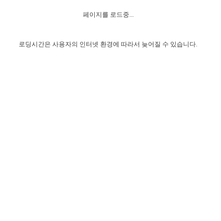
자매 온전하게 하는 훈련
성경중점진리
1년 7차 집회 PSRP 자료실
찬송과 누림
▼
이용약관
페이지를 로드중...
아프리카,오세아니아
2024년 전국 봉사자 집회
하나님의 경륜
이른 새벽 마리아처럼
찬송 앨범
하나님께서 정하신 길
▼
오시는길
전국 봉사자 온전하게 하는 훈련
생명공과
2000년 교회사
로딩시간은 사용자의 인터넷 환경에 따라서 늦어질 수 있습니다.
COPYRIGHT © 2015 BTMK ALL RIGHTS RESERVED
어린이찬송
영상 메시지
서울전시간훈련(FTTS) 수업
진리의 기초
성도들의 간증
악기 연주
목양공과
위트니스 리 영상
교회사 연구
진리의 변호와 확증
찬송 나눔터
이상과 계시
전국 장로 책임형제 훈련
향유를 부은 자매들
영적 생활
활력그룹 실행
전국 전시간 봉사자 훈련
장로 책임형제 진리 연구
복음 창고
성도들의 간증
란 캔거스 형제님 특별영상
전시간 봉사자 진리 연구
찬송 소개
갤러리
신성한 로맨스
다음 세대 연구집
새길 실행
다음 세대, 자료실
독일 연구, 자료실