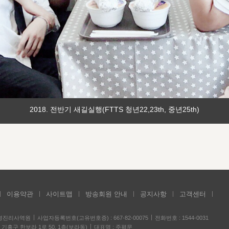
2018. 전반기 새길실행(FTTS 청년22,23th, 중년25th)
이용약관
사이트맵
방송회원 안내
공지사항
고객센터
성경진리사역원
사업자등록번호(고유번호증) : 667-82-00075
전화번호 : 1544-0031
기흥구 한보라 1로 50, 1층(보라동)
대표명 : 주평문