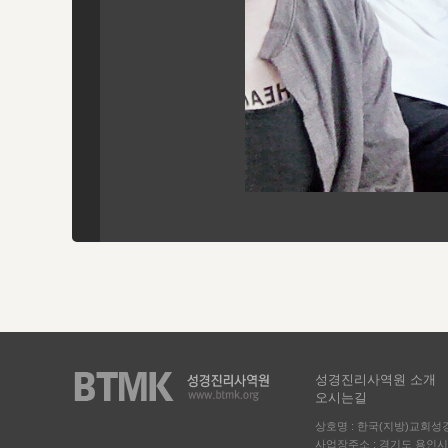
성경진리사역원 소개
오시는길
상호명 : 한국(지방)교회
사업장주소 : 경기도 용인시 