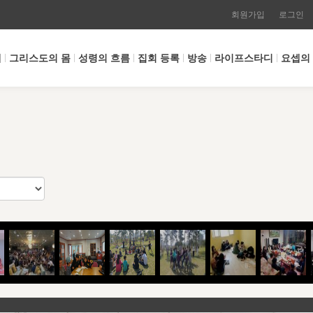
회원가입
로그인
개
그리스도의 몸
성령의 흐름
집회 등록
방송
라이프스타디
요셉의