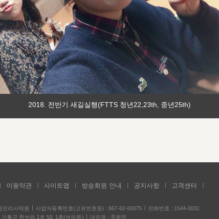
2018. 전반기 새길실행(FTTS 청년22,23th, 중년25th)
이용약관
사이트맵
방송회원 안내
공지사항
고객센터
성경진리사역원
사업자등록번호(고유번호증) : 667-82-00075
전화번호 : 1544-0031
기흥구 한보라 1로 50, 1층(보라동)
대표명 : 주평문