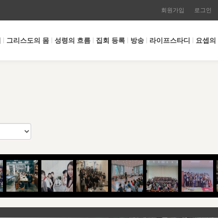
회원가입
로그인
개
그리스도의 몸
성령의 흐름
집회 등록
방송
라이프스타디
요셉의