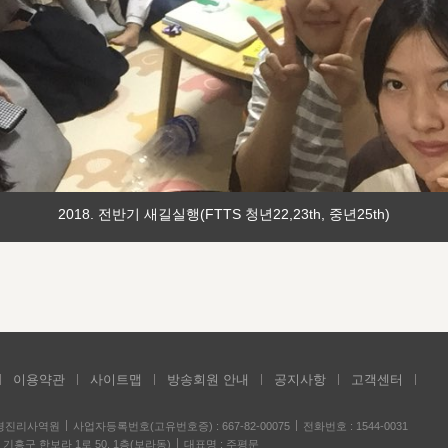
2018. 전반기 새길실행(FTTS 청년22,23th, 중년25th)
이용약관
사이트맵
방송회원 안내
공지사항
고객센터
성경진리사역원
사업자등록번호(고유번호증) : 667-82-00075
전화번호 : 1544-0031
기흥구 한보라 1로 50, 1층(보라동)
대표명 : 주평문