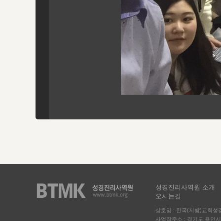
성경진리사역원 소개
오시는길
상호명 : 한국(지방)교회
사업장주소 : 경기도 용인시 