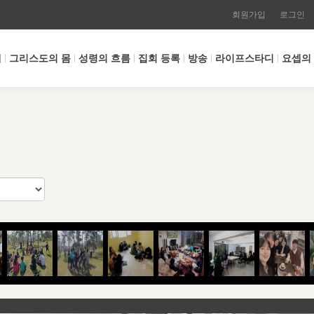
회원가입
로그인
개
그리스도의 몸
성령의 흐름
집회 등록
방송
라이프스타디
요셉의