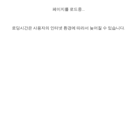
자매 온전하게 하는 훈련
성경중점진리
1년 7차 집회 PSRP 자료실
찬송과 누림
▼
이용약관
페이지를 로드중...
아프리카,오세아니아
2024년 전국 봉사자 집회
하나님의 경륜
이른 새벽 마리아처럼
찬송 앨범
하나님께서 정하신 길
▼
오시는길
전국 봉사자 온전하게 하는 훈련
생명공과
2000년 교회사
로딩시간은 사용자의 인터넷 환경에 따라서 늦어질 수 있습니다.
COPYRIGHT © 2015 BTMK ALL RIGHTS RESERVED
어린이찬송
영상 메시지
서울전시간훈련(FTTS) 수업
진리의 기초
성도들의 간증
악기 연주
목양공과
위트니스 리 영상
교회사 연구
진리의 변호와 확증
찬송 나눔터
이상과 계시
전국 장로 책임형제 훈련
향유를 부은 자매들
영적 생활
활력그룹 실행
전국 전시간 봉사자 훈련
장로 책임형제 진리 연구
복음 창고
성도들의 간증
란 캔거스 형제님 특별영상
전시간 봉사자 진리 연구
찬송 소개
갤러리
신성한 로맨스
다음 세대 연구집
새길 실행
다음 세대, 자료실
독일 연구, 자료실