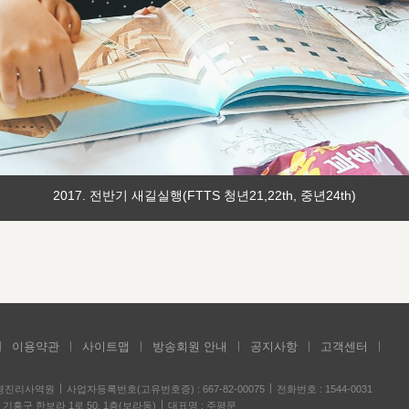
2017. 전반기 새길실행(FTTS 청년21,22th, 중년24th)
이용약관
사이트맵
방송회원 안내
공지사항
고객센터
성경진리사역원
사업자등록번호(고유번호증) : 667-82-00075
전화번호 : 1544-0031
기흥구 한보라 1로 50, 1층(보라동)
대표명 : 주평문