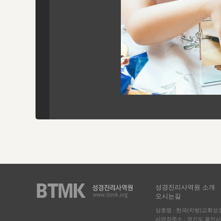
성경진리사역원 소개
오시는길
상호명 : 한국(지방)교회
사업장주소 : 경기도 용인시 