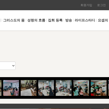
회원가입
로그인
개
그리스도의 몸
성령의 흐름
집회 등록
방송
라이프스타디
요셉의