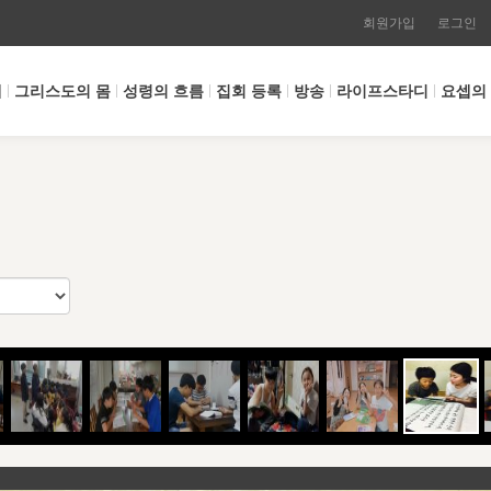
회원가입
로그인
개
그리스도의 몸
성령의 흐름
집회 등록
방송
라이프스타디
요셉의