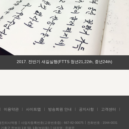
2017. 전반기 새길실행(FTTS 청년21,22th, 중년24th)
이용약관
사이트맵
방송회원 안내
공지사항
고객센터
성경진리사역원
사업자등록번호(고유번호증) : 667-82-00075
전화번호 : 1544-0031
기흥구 한보라 1로 50, 1층(보라동)
대표명 : 주평문