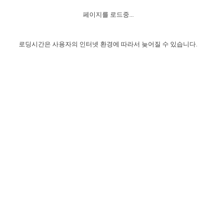
자매 온전하게 하는 훈련
성경중점진리
1년 7차 집회 PSRP 자료실
찬송과 누림
▼
이용약관
페이지를 로드중...
아프리카,오세아니아
2024년 전국 봉사자 집회
하나님의 경륜
이른 새벽 마리아처럼
찬송 앨범
하나님께서 정하신 길
▼
오시는길
전국 봉사자 온전하게 하는 훈련
생명공과
2000년 교회사
로딩시간은 사용자의 인터넷 환경에 따라서 늦어질 수 있습니다.
COPYRIGHT © 2015 BTMK ALL RIGHTS RESERVED
어린이찬송
영상 메시지
서울전시간훈련(FTTS) 수업
진리의 기초
성도들의 간증
악기 연주
목양공과
위트니스 리 영상
교회사 연구
진리의 변호와 확증
찬송 나눔터
이상과 계시
전국 장로 책임형제 훈련
향유를 부은 자매들
영적 생활
활력그룹 실행
전국 전시간 봉사자 훈련
장로 책임형제 진리 연구
복음 창고
성도들의 간증
란 캔거스 형제님 특별영상
전시간 봉사자 진리 연구
찬송 소개
갤러리
신성한 로맨스
다음 세대 연구집
새길 실행
다음 세대, 자료실
독일 연구, 자료실