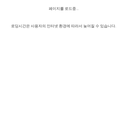
자매 온전하게 하는 훈련
성경중점진리
1년 7차 집회 PSRP 자료실
찬송과 누림
▼
이용약관
페이지를 로드중...
아프리카,오세아니아
2024년 전국 봉사자 집회
하나님의 경륜
이른 새벽 마리아처럼
찬송 앨범
하나님께서 정하신 길
▼
오시는길
전국 봉사자 온전하게 하는 훈련
생명공과
2000년 교회사
로딩시간은 사용자의 인터넷 환경에 따라서 늦어질 수 있습니다.
COPYRIGHT © 2015 BTMK ALL RIGHTS RESERVED
어린이찬송
영상 메시지
서울전시간훈련(FTTS) 수업
진리의 기초
성도들의 간증
악기 연주
목양공과
위트니스 리 영상
교회사 연구
진리의 변호와 확증
찬송 나눔터
이상과 계시
전국 장로 책임형제 훈련
향유를 부은 자매들
영적 생활
활력그룹 실행
전국 전시간 봉사자 훈련
장로 책임형제 진리 연구
복음 창고
성도들의 간증
란 캔거스 형제님 특별영상
전시간 봉사자 진리 연구
찬송 소개
갤러리
신성한 로맨스
다음 세대 연구집
새길 실행
다음 세대, 자료실
독일 연구, 자료실