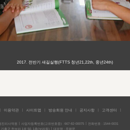
2017. 전반기 새길실행(FTTS 청년21,22th, 중년24th)
이용약관
사이트맵
방송회원 안내
공지사항
고객센터
성경진리사역원
사업자등록번호(고유번호증) : 667-82-00075
전화번호 : 1544-0031
기흥구 한보라 1로 50, 1층(보라동)
대표명 : 주평문