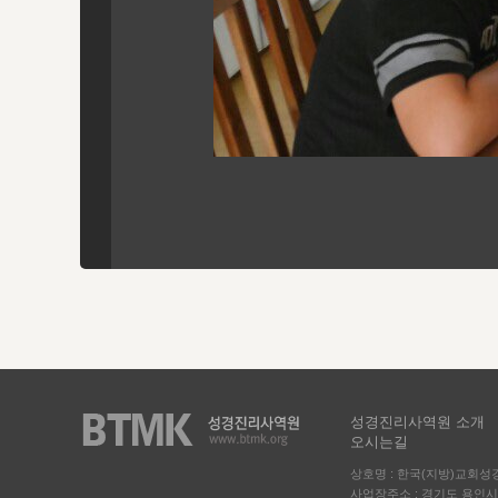
성경진리사역원 소개
오시는길
상호명 : 한국(지방)교회
사업장주소 : 경기도 용인시 