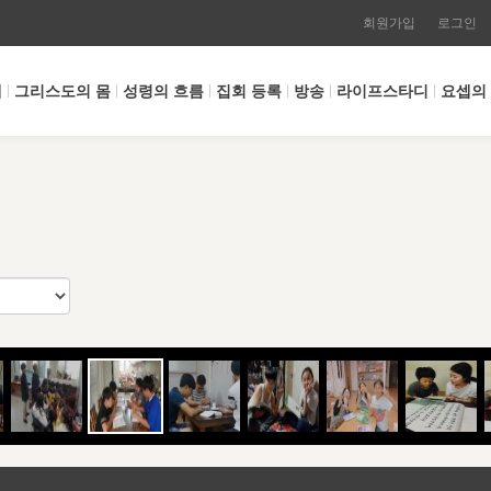
회원가입
로그인
개
그리스도의 몸
성령의 흐름
집회 등록
방송
라이프스타디
요셉의