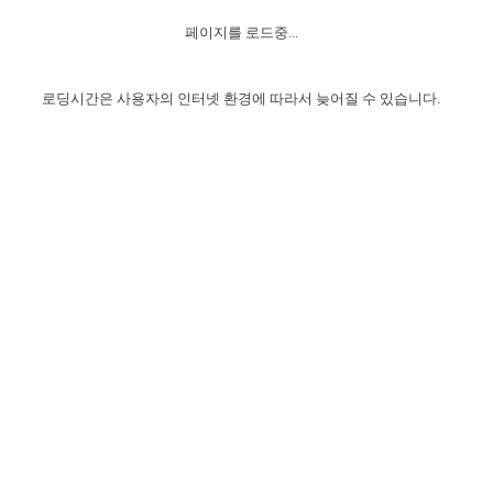
자매 온전하게 하는 훈련
성경중점진리
1년 7차 집회 PSRP 자료실
찬송과 누림
▼
이용약관
페이지를 로드중...
아프리카,오세아니아
2024년 전국 봉사자 집회
하나님의 경륜
이른 새벽 마리아처럼
찬송 앨범
하나님께서 정하신 길
▼
오시는길
전국 봉사자 온전하게 하는 훈련
생명공과
2000년 교회사
로딩시간은 사용자의 인터넷 환경에 따라서 늦어질 수 있습니다.
COPYRIGHT © 2015 BTMK ALL RIGHTS RESERVED
어린이찬송
영상 메시지
서울전시간훈련(FTTS) 수업
진리의 기초
성도들의 간증
악기 연주
목양공과
위트니스 리 영상
교회사 연구
진리의 변호와 확증
찬송 나눔터
이상과 계시
전국 장로 책임형제 훈련
향유를 부은 자매들
영적 생활
활력그룹 실행
전국 전시간 봉사자 훈련
장로 책임형제 진리 연구
복음 창고
성도들의 간증
란 캔거스 형제님 특별영상
전시간 봉사자 진리 연구
찬송 소개
갤러리
신성한 로맨스
다음 세대 연구집
새길 실행
다음 세대, 자료실
독일 연구, 자료실