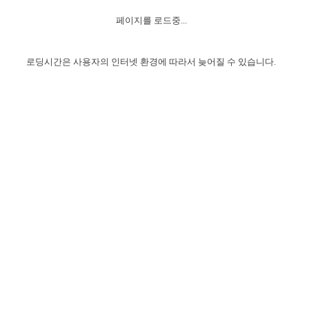
자매 온전하게 하는 훈련
성경중점진리
1년 7차 집회 PSRP 자료실
찬송과 누림
▼
이용약관
페이지를 로드중...
아프리카,오세아니아
2024년 전국 봉사자 집회
하나님의 경륜
이른 새벽 마리아처럼
찬송 앨범
하나님께서 정하신 길
▼
오시는길
전국 봉사자 온전하게 하는 훈련
생명공과
2000년 교회사
로딩시간은 사용자의 인터넷 환경에 따라서 늦어질 수 있습니다.
COPYRIGHT © 2015 BTMK ALL RIGHTS RESERVED
어린이찬송
영상 메시지
서울전시간훈련(FTTS) 수업
진리의 기초
성도들의 간증
악기 연주
목양공과
위트니스 리 영상
교회사 연구
진리의 변호와 확증
찬송 나눔터
이상과 계시
전국 장로 책임형제 훈련
향유를 부은 자매들
영적 생활
활력그룹 실행
전국 전시간 봉사자 훈련
장로 책임형제 진리 연구
복음 창고
성도들의 간증
란 캔거스 형제님 특별영상
전시간 봉사자 진리 연구
찬송 소개
갤러리
신성한 로맨스
다음 세대 연구집
새길 실행
다음 세대, 자료실
독일 연구, 자료실