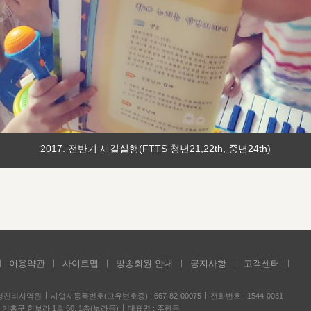
2017. 전반기 새길실행(FTTS 청년21,22th, 중년24th)
이용약관
사이트맵
방송회원 안내
공지사항
고객센터
성경진리사역원
사업자등록번호(고유번호증) : 667-82-00075
전화번호 : 1544-0031
기흥구 한보라 1로 50, 1층(보라동)
대표명 : 주평문