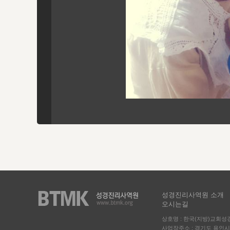
성경진리사역원 소개
오시는길
상호명 : 한국(지방)교회
사업장주소 : 경기도 용인시 