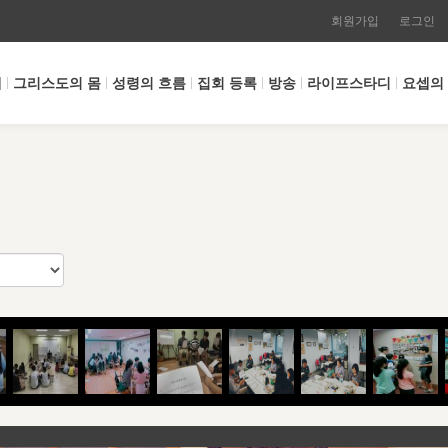
회원가입
로그인
개
그리스도의 몸
성령의 흐름
집회 등록
방송
라이프스타디
요셉의