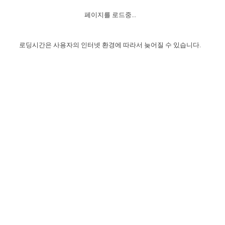
자매 온전하게 하는 훈련
성경중점진리
1년 7차 집회 PSRP 자료실
찬송과 누림
▼
이용약관
페이지를 로드중...
아프리카,오세아니아
2024년 전국 봉사자 집회
하나님의 경륜
이른 새벽 마리아처럼
찬송 앨범
하나님께서 정하신 길
▼
오시는길
전국 봉사자 온전하게 하는 훈련
생명공과
2000년 교회사
로딩시간은 사용자의 인터넷 환경에 따라서 늦어질 수 있습니다.
COPYRIGHT © 2015 BTMK ALL RIGHTS RESERVED
어린이찬송
영상 메시지
서울전시간훈련(FTTS) 수업
진리의 기초
성도들의 간증
악기 연주
목양공과
위트니스 리 영상
교회사 연구
진리의 변호와 확증
찬송 나눔터
이상과 계시
전국 장로 책임형제 훈련
향유를 부은 자매들
영적 생활
활력그룹 실행
전국 전시간 봉사자 훈련
장로 책임형제 진리 연구
복음 창고
성도들의 간증
란 캔거스 형제님 특별영상
전시간 봉사자 진리 연구
찬송 소개
갤러리
신성한 로맨스
다음 세대 연구집
새길 실행
다음 세대, 자료실
독일 연구, 자료실