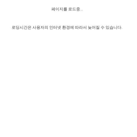
자매 온전하게 하는 훈련
성경중점진리
이른 새벽 마리아처럼
찬송과 누림
▼
이용약관
페이지를 로드중...
아프리카,오세아니아
2024년 전국 봉사자 집회
하나님의 경륜
1년 7차 집회 PSRP 자료실
찬송 앨범
하나님께서 정하신 길
▼
오시는길
전국 봉사자 온전하게 하는 훈련
생명공과
2000년 교회사
로딩시간은 사용자의 인터넷 환경에 따라서 늦어질 수 있습니다.
COPYRIGHT © 2015 BTMK ALL RIGHTS RESERVED
어린이찬송
영상 메시지
서울전시간훈련(FTTS) 수업
진리의 기초
성도들의 간증
악기 연주
목양공과
위트니스 리 영상
교회사 연구
진리의 변호와 확증
찬송 나눔터
이상과 계시
전국 장로 책임형제 훈련
향유를 부은 자매들
영적 생활
활력그룹 실행
전국 전시간 봉사자 훈련
장로 책임형제 진리 연구
복음 창고
성도들의 간증
란 캔거스 형제님 특별영상
전시간 봉사자 진리 연구
찬송 소개
갤러리
신성한 로맨스
다음 세대 연구집
새길 실행
다음 세대, 자료실
독일 연구, 자료실