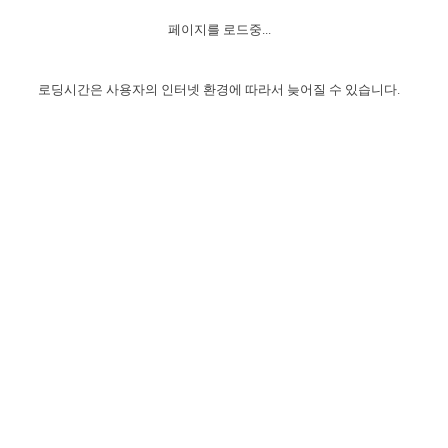
자매 온전하게 하는 훈련
성경중점진리
1년 7차 집회 PSRP 자료실
찬송과 누림
▼
이용약관
페이지를 로드중...
아프리카,오세아니아
2024년 전국 봉사자 집회
하나님의 경륜
이른 새벽 마리아처럼
찬송 앨범
하나님께서 정하신 길
▼
오시는길
전국 봉사자 온전하게 하는 훈련
생명공과
2000년 교회사
로딩시간은 사용자의 인터넷 환경에 따라서 늦어질 수 있습니다.
COPYRIGHT © 2015 BTMK ALL RIGHTS RESERVED
어린이찬송
영상 메시지
서울전시간훈련(FTTS) 수업
진리의 기초
성도들의 간증
악기 연주
목양공과
위트니스 리 영상
교회사 연구
진리의 변호와 확증
찬송 나눔터
이상과 계시
전국 장로 책임형제 훈련
향유를 부은 자매들
영적 생활
활력그룹 실행
전국 전시간 봉사자 훈련
장로 책임형제 진리 연구
복음 창고
성도들의 간증
란 캔거스 형제님 특별영상
전시간 봉사자 진리 연구
찬송 소개
갤러리
신성한 로맨스
다음 세대 연구집
새길 실행
다음 세대, 자료실
독일 연구, 자료실