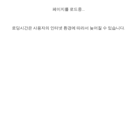
자매 온전하게 하는 훈련
성경중점진리
1년 7차 집회 PSRP 자료실
찬송과 누림
▼
이용약관
페이지를 로드중...
아프리카,오세아니아
2024년 전국 봉사자 집회
하나님의 경륜
이른 새벽 마리아처럼
찬송 앨범
하나님께서 정하신 길
▼
오시는길
전국 봉사자 온전하게 하는 훈련
생명공과
2000년 교회사
로딩시간은 사용자의 인터넷 환경에 따라서 늦어질 수 있습니다.
COPYRIGHT © 2015 BTMK ALL RIGHTS RESERVED
어린이찬송
영상 메시지
서울전시간훈련(FTTS) 수업
진리의 기초
성도들의 간증
악기 연주
목양공과
위트니스 리 영상
교회사 연구
진리의 변호와 확증
찬송 나눔터
이상과 계시
전국 장로 책임형제 훈련
향유를 부은 자매들
영적 생활
활력그룹 실행
전국 전시간 봉사자 훈련
장로 책임형제 진리 연구
복음 창고
성도들의 간증
란 캔거스 형제님 특별영상
전시간 봉사자 진리 연구
찬송 소개
갤러리
신성한 로맨스
다음 세대 연구집
새길 실행
다음 세대, 자료실
독일 연구, 자료실