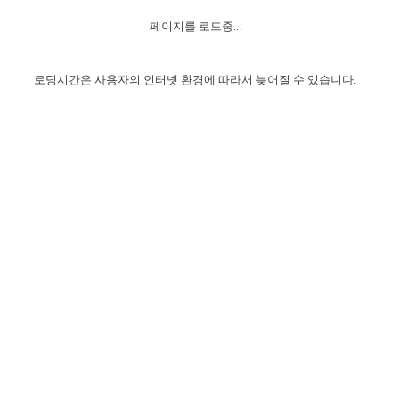
자매 온전하게 하는 훈련
성경중점진리
이른 새벽 마리아처럼
찬송과 누림
▼
이용약관
페이지를 로드중...
아프리카,오세아니아
2024년 전국 봉사자 집회
하나님의 경륜
1년 7차 집회 PSRP 자료실
찬송 앨범
하나님께서 정하신 길
▼
오시는길
전국 봉사자 온전하게 하는 훈련
생명공과
2000년 교회사
로딩시간은 사용자의 인터넷 환경에 따라서 늦어질 수 있습니다.
COPYRIGHT © 2015 BTMK ALL RIGHTS RESERVED
어린이찬송
영상 메시지
서울전시간훈련(FTTS) 수업
진리의 기초
성도들의 간증
악기 연주
목양공과
위트니스 리 영상
교회사 연구
진리의 변호와 확증
찬송 나눔터
이상과 계시
전국 장로 책임형제 훈련
향유를 부은 자매들
영적 생활
활력그룹 실행
전국 전시간 봉사자 훈련
장로 책임형제 진리 연구
복음 창고
성도들의 간증
란 캔거스 형제님 특별영상
전시간 봉사자 진리 연구
찬송 소개
갤러리
신성한 로맨스
다음 세대 연구집
새길 실행
다음 세대, 자료실
독일 연구, 자료실