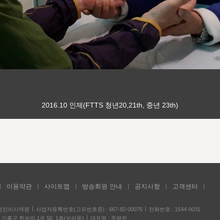
2016.10 인제(FTTS 청년20,21th, 중년 23th)
이용약관
사이트맵
방송회원 안내
공지사항
고객센터
성경진리사역원
사업자등록번호(고유번호증) : 667-82-00075
전화번호 : 1544-0031
기흥구 한보라 1로 50, 1층(보라동)
대표명 : 주평문