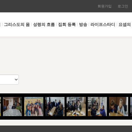
회원가입
로그인
개
그리스도의 몸
성령의 흐름
집회 등록
방송
라이프스타디
요셉의