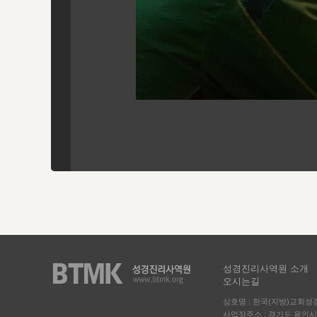
성경진리사역원 소개
오시는길
상호명 : 한국(지방)교회
사업장주소 : 경기도 용인시 