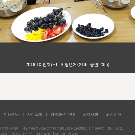
2016.10 인제(FTTS 청년20,21th, 중년 23th)
이용약관
사이트맵
방송회원 안내
공지사항
고객센터
성경진리사역원
사업자등록번호(고유번호증) : 667-82-00075
전화번호 : 1544-0031
기흥구 한보라 1로 50, 1층(보라동)
대표명 : 주평문