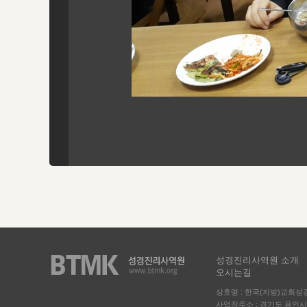
성경진리사역원 소개
오시는길
상호명 : 한국(지방)교회
사업장주소 : 경기도 용인시 