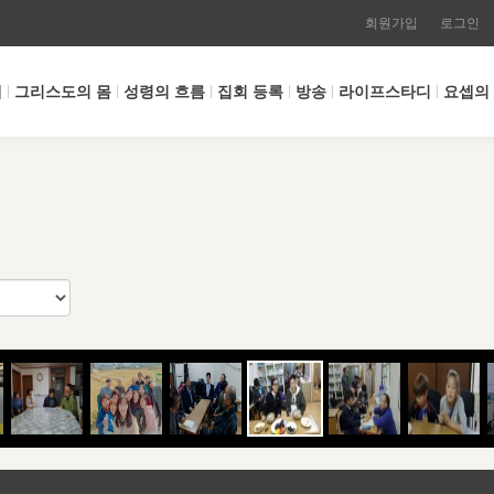
회원가입
로그인
개
그리스도의 몸
성령의 흐름
집회 등록
방송
라이프스타디
요셉의