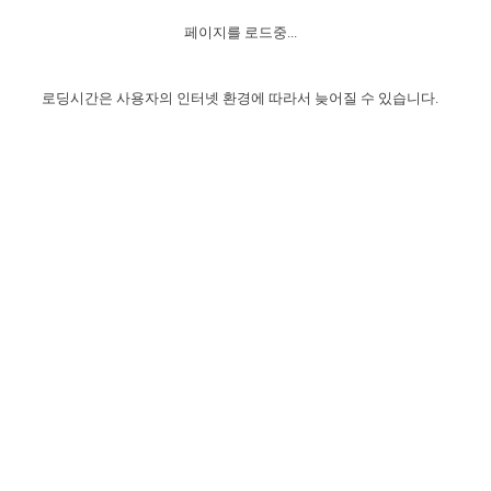
자매 온전하게 하는 훈련
성경중점진리
1년 7차 집회 PSRP 자료실
찬송과 누림
▼
이용약관
페이지를 로드중...
아프리카,오세아니아
2024년 전국 봉사자 집회
하나님의 경륜
이른 새벽 마리아처럼
찬송 앨범
하나님께서 정하신 길
▼
오시는길
전국 봉사자 온전하게 하는 훈련
생명공과
2000년 교회사
로딩시간은 사용자의 인터넷 환경에 따라서 늦어질 수 있습니다.
COPYRIGHT © 2015 BTMK ALL RIGHTS RESERVED
어린이찬송
영상 메시지
서울전시간훈련(FTTS) 수업
진리의 기초
성도들의 간증
악기 연주
목양공과
위트니스 리 영상
교회사 연구
진리의 변호와 확증
찬송 나눔터
이상과 계시
전국 장로 책임형제 훈련
향유를 부은 자매들
영적 생활
활력그룹 실행
전국 전시간 봉사자 훈련
장로 책임형제 진리 연구
복음 창고
성도들의 간증
란 캔거스 형제님 특별영상
전시간 봉사자 진리 연구
찬송 소개
갤러리
신성한 로맨스
다음 세대 연구집
새길 실행
다음 세대, 자료실
독일 연구, 자료실