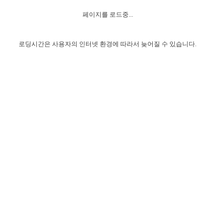
자매 온전하게 하는 훈련
성경중점진리
1년 7차 집회 PSRP 자료실
찬송과 누림
▼
이용약관
페이지를 로드중...
아프리카,오세아니아
2024년 전국 봉사자 집회
하나님의 경륜
이른 새벽 마리아처럼
찬송 앨범
하나님께서 정하신 길
▼
오시는길
전국 봉사자 온전하게 하는 훈련
생명공과
2000년 교회사
로딩시간은 사용자의 인터넷 환경에 따라서 늦어질 수 있습니다.
COPYRIGHT © 2015 BTMK ALL RIGHTS RESERVED
어린이찬송
영상 메시지
서울전시간훈련(FTTS) 수업
진리의 기초
성도들의 간증
악기 연주
목양공과
위트니스 리 영상
교회사 연구
진리의 변호와 확증
찬송 나눔터
이상과 계시
전국 장로 책임형제 훈련
향유를 부은 자매들
영적 생활
활력그룹 실행
전국 전시간 봉사자 훈련
장로 책임형제 진리 연구
복음 창고
성도들의 간증
란 캔거스 형제님 특별영상
전시간 봉사자 진리 연구
찬송 소개
갤러리
신성한 로맨스
다음 세대 연구집
새길 실행
다음 세대, 자료실
독일 연구, 자료실