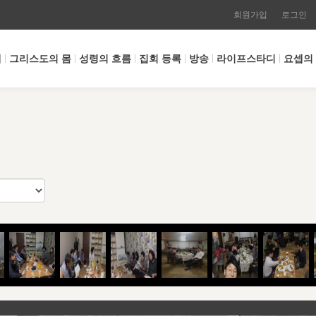
회원가입
로그인
개
그리스도의 몸
성령의 흐름
집회 등록
방송
라이프스타디
요셉의