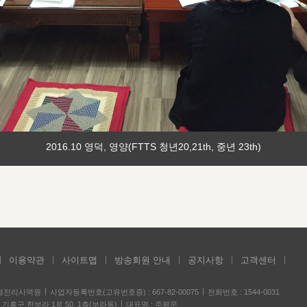
2016.10 영덕, 영양(FTTS 청년20,21th, 중년 23th)
이용약관
사이트맵
방송회원 안내
공지사항
고객센터
성경진리사역원
사업자등록번호(고유번호증) : 667-82-00075
전화번호 : 1544-0031
기흥구 한보라 1로 50, 1층(보라동)
대표명 : 주평문