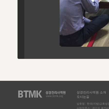
성경진리사역원 소개
오시는길
상호명 : 한국(지방)교회
사업장주소 : 경기도 용인시 