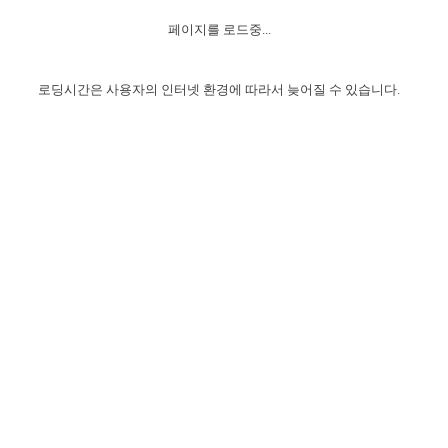
자매 온전하게 하는 훈련
성경중점진리
1년 7차 집회 PSRP 자료실
찬송과 누림
▼
이용약관
페이지를 로드중...
아프리카,오세아니아
2024년 전국 봉사자 집회
하나님의 경륜
이른 새벽 마리아처럼
찬송 앨범
하나님께서 정하신 길
▼
오시는길
전국 봉사자 온전하게 하는 훈련
생명공과
2000년 교회사
로딩시간은 사용자의 인터넷 환경에 따라서 늦어질 수 있습니다.
COPYRIGHT © 2015 BTMK ALL RIGHTS RESERVED
어린이찬송
영상 메시지
서울전시간훈련(FTTS) 수업
진리의 기초
성도들의 간증
악기 연주
목양공과
위트니스 리 영상
교회사 연구
진리의 변호와 확증
찬송 나눔터
이상과 계시
전국 장로 책임형제 훈련
향유를 부은 자매들
영적 생활
활력그룹 실행
전국 전시간 봉사자 훈련
장로 책임형제 진리 연구
복음 창고
성도들의 간증
란 캔거스 형제님 특별영상
전시간 봉사자 진리 연구
찬송 소개
갤러리
신성한 로맨스
다음 세대 연구집
새길 실행
다음 세대, 자료실
독일 연구, 자료실