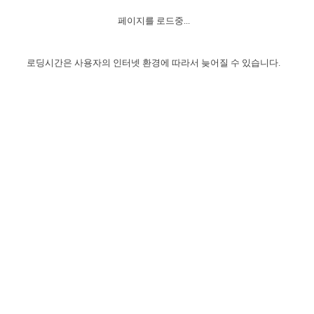
자매 온전하게 하는 훈련
성경중점진리
1년 7차 집회 PSRP 자료실
찬송과 누림
▼
이용약관
페이지를 로드중...
아프리카,오세아니아
2024년 전국 봉사자 집회
하나님의 경륜
이른 새벽 마리아처럼
찬송 앨범
하나님께서 정하신 길
▼
오시는길
전국 봉사자 온전하게 하는 훈련
생명공과
2000년 교회사
로딩시간은 사용자의 인터넷 환경에 따라서 늦어질 수 있습니다.
COPYRIGHT © 2015 BTMK ALL RIGHTS RESERVED
어린이찬송
영상 메시지
서울전시간훈련(FTTS) 수업
진리의 기초
성도들의 간증
악기 연주
목양공과
위트니스 리 영상
교회사 연구
진리의 변호와 확증
찬송 나눔터
이상과 계시
전국 장로 책임형제 훈련
향유를 부은 자매들
영적 생활
활력그룹 실행
전국 전시간 봉사자 훈련
장로 책임형제 진리 연구
복음 창고
성도들의 간증
란 캔거스 형제님 특별영상
전시간 봉사자 진리 연구
찬송 소개
갤러리
신성한 로맨스
다음 세대 연구집
새길 실행
다음 세대, 자료실
독일 연구, 자료실