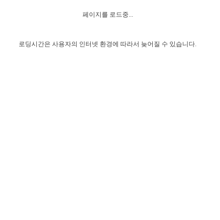
자매 온전하게 하는 훈련
성경중점진리
1년 7차 집회 PSRP 자료실
찬송과 누림
▼
이용약관
페이지를 로드중...
아프리카,오세아니아
2024년 전국 봉사자 집회
하나님의 경륜
이른 새벽 마리아처럼
찬송 앨범
하나님께서 정하신 길
▼
오시는길
전국 봉사자 온전하게 하는 훈련
생명공과
2000년 교회사
로딩시간은 사용자의 인터넷 환경에 따라서 늦어질 수 있습니다.
COPYRIGHT © 2015 BTMK ALL RIGHTS RESERVED
어린이찬송
영상 메시지
서울전시간훈련(FTTS) 수업
진리의 기초
성도들의 간증
악기 연주
목양공과
위트니스 리 영상
교회사 연구
진리의 변호와 확증
찬송 나눔터
이상과 계시
전국 장로 책임형제 훈련
향유를 부은 자매들
영적 생활
활력그룹 실행
전국 전시간 봉사자 훈련
장로 책임형제 진리 연구
복음 창고
성도들의 간증
란 캔거스 형제님 특별영상
전시간 봉사자 진리 연구
찬송 소개
갤러리
신성한 로맨스
다음 세대 연구집
새길 실행
다음 세대, 자료실
독일 연구, 자료실