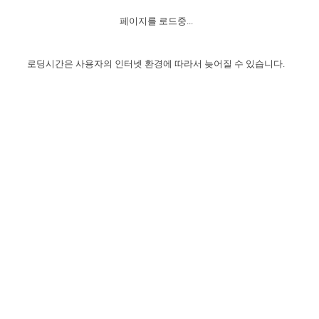
자매 온전하게 하는 훈련
성경중점진리
1년 7차 집회 PSRP 자료실
찬송과 누림
▼
이용약관
페이지를 로드중...
아프리카,오세아니아
2024년 전국 봉사자 집회
하나님의 경륜
이른 새벽 마리아처럼
찬송 앨범
하나님께서 정하신 길
▼
오시는길
전국 봉사자 온전하게 하는 훈련
생명공과
2000년 교회사
로딩시간은 사용자의 인터넷 환경에 따라서 늦어질 수 있습니다.
COPYRIGHT © 2015 BTMK ALL RIGHTS RESERVED
어린이찬송
영상 메시지
서울전시간훈련(FTTS) 수업
진리의 기초
성도들의 간증
악기 연주
목양공과
위트니스 리 영상
교회사 연구
진리의 변호와 확증
찬송 나눔터
이상과 계시
전국 장로 책임형제 훈련
향유를 부은 자매들
영적 생활
활력그룹 실행
전국 전시간 봉사자 훈련
장로 책임형제 진리 연구
복음 창고
성도들의 간증
란 캔거스 형제님 특별영상
전시간 봉사자 진리 연구
찬송 소개
갤러리
신성한 로맨스
다음 세대 연구집
새길 실행
다음 세대, 자료실
독일 연구, 자료실