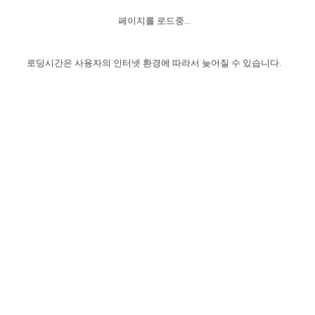
자매 온전하게 하는 훈련
성경중점진리
이른 새벽 마리아처럼
찬송과 누림
▼
이용약관
페이지를 로드중...
아프리카,오세아니아
2024년 전국 봉사자 집회
하나님의 경륜
1년 7차 집회 PSRP 자료실
찬송 앨범
하나님께서 정하신 길
▼
오시는길
전국 봉사자 온전하게 하는 훈련
생명공과
2000년 교회사
로딩시간은 사용자의 인터넷 환경에 따라서 늦어질 수 있습니다.
COPYRIGHT © 2015 BTMK ALL RIGHTS RESERVED
어린이찬송
영상 메시지
서울전시간훈련(FTTS) 수업
진리의 기초
성도들의 간증
악기 연주
목양공과
위트니스 리 영상
교회사 연구
진리의 변호와 확증
찬송 나눔터
이상과 계시
전국 장로 책임형제 훈련
향유를 부은 자매들
영적 생활
활력그룹 실행
전국 전시간 봉사자 훈련
장로 책임형제 진리 연구
복음 창고
성도들의 간증
란 캔거스 형제님 특별영상
전시간 봉사자 진리 연구
찬송 소개
갤러리
신성한 로맨스
다음 세대 연구집
새길 실행
다음 세대, 자료실
독일 연구, 자료실