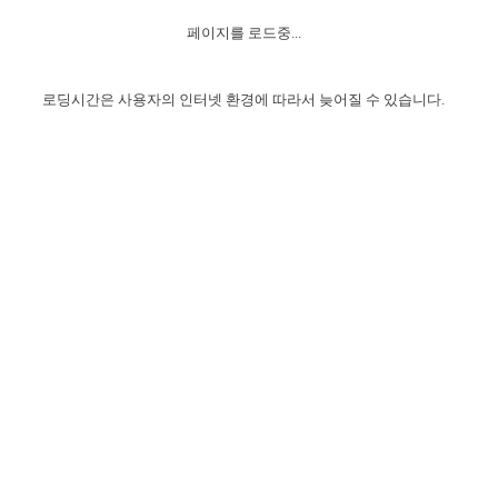
자매 온전하게 하는 훈련
성경중점진리
이른 새벽 마리아처럼
찬송과 누림
▼
이용약관
페이지를 로드중...
아프리카,오세아니아
2024년 전국 봉사자 집회
하나님의 경륜
1년 7차 집회 PSRP 자료실
찬송 앨범
하나님께서 정하신 길
▼
오시는길
전국 봉사자 온전하게 하는 훈련
생명공과
2000년 교회사
로딩시간은 사용자의 인터넷 환경에 따라서 늦어질 수 있습니다.
COPYRIGHT © 2015 BTMK ALL RIGHTS RESERVED
어린이찬송
영상 메시지
서울전시간훈련(FTTS) 수업
진리의 기초
성도들의 간증
악기 연주
목양공과
위트니스 리 영상
교회사 연구
진리의 변호와 확증
찬송 나눔터
이상과 계시
전국 장로 책임형제 훈련
향유를 부은 자매들
영적 생활
활력그룹 실행
전국 전시간 봉사자 훈련
장로 책임형제 진리 연구
복음 창고
성도들의 간증
란 캔거스 형제님 특별영상
전시간 봉사자 진리 연구
찬송 소개
갤러리
신성한 로맨스
다음 세대 연구집
새길 실행
다음 세대, 자료실
독일 연구, 자료실