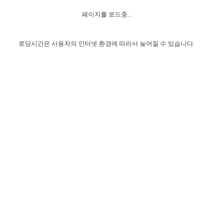
자매 온전하게 하는 훈련
성경중점진리
1년 7차 집회 PSRP 자료실
찬송과 누림
▼
이용약관
페이지를 로드중...
아프리카,오세아니아
2024년 전국 봉사자 집회
하나님의 경륜
이른 새벽 마리아처럼
찬송 앨범
하나님께서 정하신 길
▼
오시는길
전국 봉사자 온전하게 하는 훈련
생명공과
2000년 교회사
로딩시간은 사용자의 인터넷 환경에 따라서 늦어질 수 있습니다.
COPYRIGHT © 2015 BTMK ALL RIGHTS RESERVED
어린이찬송
영상 메시지
서울전시간훈련(FTTS) 수업
진리의 기초
성도들의 간증
악기 연주
목양공과
위트니스 리 영상
교회사 연구
진리의 변호와 확증
찬송 나눔터
이상과 계시
전국 장로 책임형제 훈련
향유를 부은 자매들
영적 생활
활력그룹 실행
전국 전시간 봉사자 훈련
장로 책임형제 진리 연구
복음 창고
성도들의 간증
란 캔거스 형제님 특별영상
전시간 봉사자 진리 연구
찬송 소개
갤러리
신성한 로맨스
다음 세대 연구집
새길 실행
다음 세대, 자료실
독일 연구, 자료실