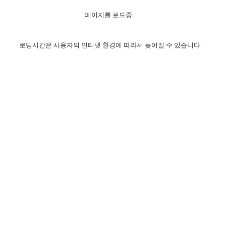
자매 온전하게 하는 훈련
성경중점진리
이른 새벽 마리아처럼
찬송과 누림
▼
이용약관
페이지를 로드중...
아프리카,오세아니아
2024년 전국 봉사자 집회
하나님의 경륜
1년 7차 집회 PSRP 자료실
찬송 앨범
하나님께서 정하신 길
▼
오시는길
전국 봉사자 온전하게 하는 훈련
생명공과
2000년 교회사
로딩시간은 사용자의 인터넷 환경에 따라서 늦어질 수 있습니다.
COPYRIGHT © 2015 BTMK ALL RIGHTS RESERVED
어린이찬송
영상 메시지
서울전시간훈련(FTTS) 수업
진리의 기초
성도들의 간증
악기 연주
목양공과
위트니스 리 영상
교회사 연구
진리의 변호와 확증
찬송 나눔터
이상과 계시
전국 장로 책임형제 훈련
향유를 부은 자매들
영적 생활
활력그룹 실행
전국 전시간 봉사자 훈련
장로 책임형제 진리 연구
복음 창고
성도들의 간증
란 캔거스 형제님 특별영상
전시간 봉사자 진리 연구
찬송 소개
갤러리
신성한 로맨스
다음 세대 연구집
새길 실행
다음 세대, 자료실
독일 연구, 자료실