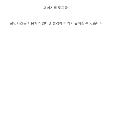
자매 온전하게 하는 훈련
성경중점진리
1년 7차 집회 PSRP 자료실
찬송과 누림
▼
이용약관
페이지를 로드중...
아프리카,오세아니아
2024년 전국 봉사자 집회
하나님의 경륜
이른 새벽 마리아처럼
찬송 앨범
하나님께서 정하신 길
▼
오시는길
전국 봉사자 온전하게 하는 훈련
생명공과
2000년 교회사
로딩시간은 사용자의 인터넷 환경에 따라서 늦어질 수 있습니다.
COPYRIGHT © 2015 BTMK ALL RIGHTS RESERVED
어린이찬송
영상 메시지
서울전시간훈련(FTTS) 수업
진리의 기초
성도들의 간증
악기 연주
목양공과
위트니스 리 영상
교회사 연구
진리의 변호와 확증
찬송 나눔터
이상과 계시
전국 장로 책임형제 훈련
향유를 부은 자매들
영적 생활
활력그룹 실행
전국 전시간 봉사자 훈련
장로 책임형제 진리 연구
복음 창고
성도들의 간증
란 캔거스 형제님 특별영상
전시간 봉사자 진리 연구
찬송 소개
갤러리
신성한 로맨스
다음 세대 연구집
새길 실행
다음 세대, 자료실
독일 연구, 자료실