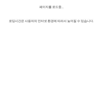
자매 온전하게 하는 훈련
성경중점진리
이른 새벽 마리아처럼
찬송과 누림
▼
이용약관
페이지를 로드중...
아프리카,오세아니아
2024년 전국 봉사자 집회
하나님의 경륜
1년 7차 집회 PSRP 자료실
찬송 앨범
하나님께서 정하신 길
▼
오시는길
전국 봉사자 온전하게 하는 훈련
생명공과
2000년 교회사
로딩시간은 사용자의 인터넷 환경에 따라서 늦어질 수 있습니다.
COPYRIGHT © 2015 BTMK ALL RIGHTS RESERVED
어린이찬송
영상 메시지
서울전시간훈련(FTTS) 수업
진리의 기초
성도들의 간증
악기 연주
목양공과
위트니스 리 영상
교회사 연구
진리의 변호와 확증
찬송 나눔터
이상과 계시
전국 장로 책임형제 훈련
향유를 부은 자매들
영적 생활
활력그룹 실행
전국 전시간 봉사자 훈련
장로 책임형제 진리 연구
복음 창고
성도들의 간증
란 캔거스 형제님 특별영상
전시간 봉사자 진리 연구
찬송 소개
갤러리
신성한 로맨스
다음 세대 연구집
새길 실행
다음 세대, 자료실
독일 연구, 자료실