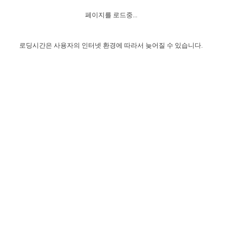
자매 온전하게 하는 훈련
성경중점진리
1년 7차 집회 PSRP 자료실
찬송과 누림
▼
이용약관
페이지를 로드중...
아프리카,오세아니아
2024년 전국 봉사자 집회
하나님의 경륜
이른 새벽 마리아처럼
찬송 앨범
하나님께서 정하신 길
▼
오시는길
전국 봉사자 온전하게 하는 훈련
생명공과
2000년 교회사
로딩시간은 사용자의 인터넷 환경에 따라서 늦어질 수 있습니다.
COPYRIGHT © 2015 BTMK ALL RIGHTS RESERVED
어린이찬송
영상 메시지
서울전시간훈련(FTTS) 수업
진리의 기초
성도들의 간증
악기 연주
목양공과
위트니스 리 영상
교회사 연구
진리의 변호와 확증
찬송 나눔터
이상과 계시
전국 장로 책임형제 훈련
향유를 부은 자매들
영적 생활
활력그룹 실행
전국 전시간 봉사자 훈련
장로 책임형제 진리 연구
복음 창고
성도들의 간증
란 캔거스 형제님 특별영상
전시간 봉사자 진리 연구
찬송 소개
갤러리
신성한 로맨스
다음 세대 연구집
새길 실행
다음 세대, 자료실
독일 연구, 자료실