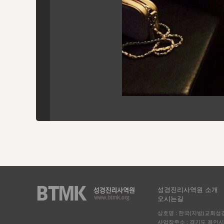
성경진리사역원 소개
오시는길
상호명 : 한국(지방)교회
사업장주소 : 경기도 용인시 