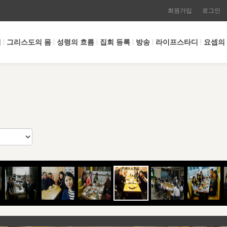
회원가입
로그인
개
그리스도의 몸
성령의 흐름
집회 등록
방송
라이프스타디
요셉의