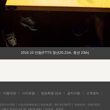
2016.10 안동(FTTS 청년20,21th, 중년 23th)
이용약관
사이트맵
방송회원 안내
공지사항
고객센터
성경진리사역원
사업자등록번호(고유번호증) : 667-82-00075
전화번호 : 1544-0031
기흥구 한보라 1로 50, 1층(보라동)
대표명 : 주평문