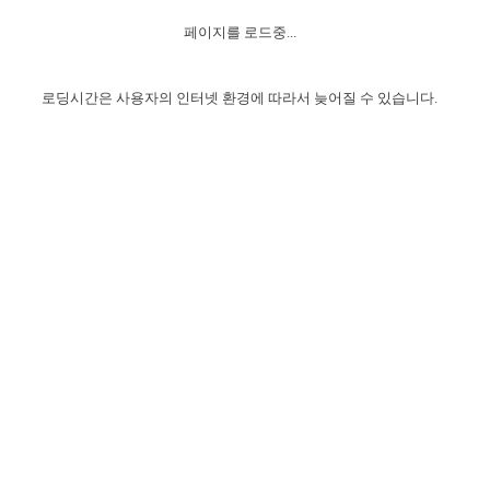
자매 온전하게 하는 훈련
성경중점진리
이른 새벽 마리아처럼
찬송과 누림
▼
이용약관
페이지를 로드중...
아프리카,오세아니아
2024년 전국 봉사자 집회
하나님의 경륜
1년 7차 집회 PSRP 자료실
찬송 앨범
하나님께서 정하신 길
▼
오시는길
전국 봉사자 온전하게 하는 훈련
생명공과
2000년 교회사
로딩시간은 사용자의 인터넷 환경에 따라서 늦어질 수 있습니다.
COPYRIGHT © 2015 BTMK ALL RIGHTS RESERVED
어린이찬송
영상 메시지
서울전시간훈련(FTTS) 수업
진리의 기초
성도들의 간증
악기 연주
목양공과
위트니스 리 영상
교회사 연구
진리의 변호와 확증
찬송 나눔터
이상과 계시
전국 장로 책임형제 훈련
향유를 부은 자매들
영적 생활
활력그룹 실행
전국 전시간 봉사자 훈련
장로 책임형제 진리 연구
복음 창고
성도들의 간증
란 캔거스 형제님 특별영상
전시간 봉사자 진리 연구
찬송 소개
갤러리
신성한 로맨스
다음 세대 연구집
새길 실행
다음 세대, 자료실
독일 연구, 자료실