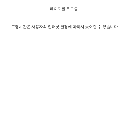
자매 온전하게 하는 훈련
성경중점진리
1년 7차 집회 PSRP 자료실
찬송과 누림
▼
이용약관
페이지를 로드중...
아프리카,오세아니아
2024년 전국 봉사자 집회
하나님의 경륜
이른 새벽 마리아처럼
찬송 앨범
하나님께서 정하신 길
▼
오시는길
전국 봉사자 온전하게 하는 훈련
생명공과
2000년 교회사
로딩시간은 사용자의 인터넷 환경에 따라서 늦어질 수 있습니다.
COPYRIGHT © 2015 BTMK ALL RIGHTS RESERVED
어린이찬송
영상 메시지
서울전시간훈련(FTTS) 수업
진리의 기초
성도들의 간증
악기 연주
목양공과
위트니스 리 영상
교회사 연구
진리의 변호와 확증
찬송 나눔터
이상과 계시
전국 장로 책임형제 훈련
향유를 부은 자매들
영적 생활
활력그룹 실행
전국 전시간 봉사자 훈련
장로 책임형제 진리 연구
복음 창고
성도들의 간증
란 캔거스 형제님 특별영상
전시간 봉사자 진리 연구
찬송 소개
갤러리
신성한 로맨스
다음 세대 연구집
새길 실행
다음 세대, 자료실
독일 연구, 자료실