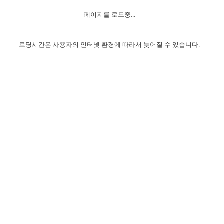
자매 온전하게 하는 훈련
성경중점진리
이른 새벽 마리아처럼
찬송과 누림
▼
이용약관
페이지를 로드중...
아프리카,오세아니아
2024년 전국 봉사자 집회
하나님의 경륜
1년 7차 집회 PSRP 자료실
찬송 앨범
하나님께서 정하신 길
▼
오시는길
전국 봉사자 온전하게 하는 훈련
생명공과
2000년 교회사
로딩시간은 사용자의 인터넷 환경에 따라서 늦어질 수 있습니다.
COPYRIGHT © 2015 BTMK ALL RIGHTS RESERVED
어린이찬송
영상 메시지
서울전시간훈련(FTTS) 수업
진리의 기초
성도들의 간증
악기 연주
목양공과
위트니스 리 영상
교회사 연구
진리의 변호와 확증
찬송 나눔터
이상과 계시
전국 장로 책임형제 훈련
향유를 부은 자매들
영적 생활
활력그룹 실행
전국 전시간 봉사자 훈련
장로 책임형제 진리 연구
복음 창고
성도들의 간증
란 캔거스 형제님 특별영상
전시간 봉사자 진리 연구
찬송 소개
갤러리
신성한 로맨스
다음 세대 연구집
새길 실행
다음 세대, 자료실
독일 연구, 자료실