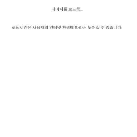
자매 온전하게 하는 훈련
성경중점진리
이른 새벽 마리아처럼
찬송과 누림
▼
이용약관
페이지를 로드중...
아프리카,오세아니아
2024년 전국 봉사자 집회
하나님의 경륜
1년 7차 집회 PSRP 자료실
찬송 앨범
하나님께서 정하신 길
▼
오시는길
전국 봉사자 온전하게 하는 훈련
생명공과
2000년 교회사
로딩시간은 사용자의 인터넷 환경에 따라서 늦어질 수 있습니다.
COPYRIGHT © 2015 BTMK ALL RIGHTS RESERVED
어린이찬송
영상 메시지
서울전시간훈련(FTTS) 수업
진리의 기초
성도들의 간증
악기 연주
목양공과
위트니스 리 영상
교회사 연구
진리의 변호와 확증
찬송 나눔터
이상과 계시
전국 장로 책임형제 훈련
향유를 부은 자매들
영적 생활
활력그룹 실행
전국 전시간 봉사자 훈련
장로 책임형제 진리 연구
복음 창고
성도들의 간증
란 캔거스 형제님 특별영상
전시간 봉사자 진리 연구
찬송 소개
갤러리
신성한 로맨스
다음 세대 연구집
새길 실행
다음 세대, 자료실
독일 연구, 자료실