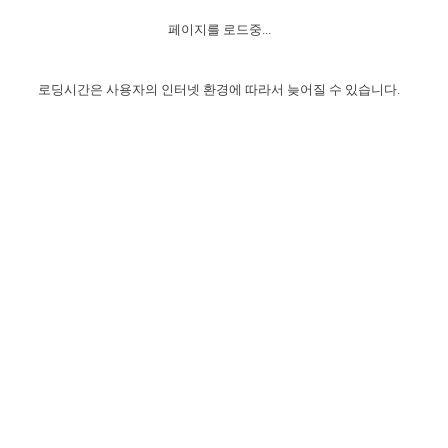
자매 온전하게 하는 훈련
성경중점진리
이른 새벽 마리아처럼
찬송과 누림
▼
이용약관
페이지를 로드중...
아프리카,오세아니아
2024년 전국 봉사자 집회
하나님의 경륜
1년 7차 집회 PSRP 자료실
찬송 앨범
하나님께서 정하신 길
▼
오시는길
전국 봉사자 온전하게 하는 훈련
생명공과
2000년 교회사
로딩시간은 사용자의 인터넷 환경에 따라서 늦어질 수 있습니다.
COPYRIGHT © 2015 BTMK ALL RIGHTS RESERVED
어린이찬송
영상 메시지
서울전시간훈련(FTTS) 수업
진리의 기초
성도들의 간증
악기 연주
목양공과
위트니스 리 영상
교회사 연구
진리의 변호와 확증
찬송 나눔터
이상과 계시
전국 장로 책임형제 훈련
향유를 부은 자매들
영적 생활
활력그룹 실행
전국 전시간 봉사자 훈련
장로 책임형제 진리 연구
복음 창고
성도들의 간증
란 캔거스 형제님 특별영상
전시간 봉사자 진리 연구
찬송 소개
갤러리
신성한 로맨스
다음 세대 연구집
새길 실행
다음 세대, 자료실
독일 연구, 자료실