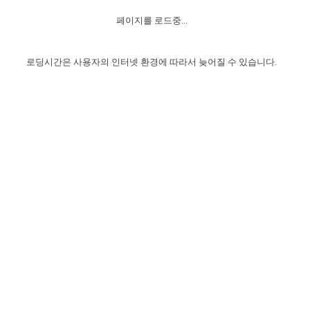
자매 온전하게 하는 훈련
성경중점진리
1년 7차 집회 PSRP 자료실
찬송과 누림
▼
이용약관
페이지를 로드중...
아프리카,오세아니아
2024년 전국 봉사자 집회
하나님의 경륜
이른 새벽 마리아처럼
찬송 앨범
하나님께서 정하신 길
▼
오시는길
전국 봉사자 온전하게 하는 훈련
생명공과
2000년 교회사
로딩시간은 사용자의 인터넷 환경에 따라서 늦어질 수 있습니다.
COPYRIGHT © 2015 BTMK ALL RIGHTS RESERVED
어린이찬송
영상 메시지
서울전시간훈련(FTTS) 수업
진리의 기초
성도들의 간증
악기 연주
목양공과
위트니스 리 영상
교회사 연구
진리의 변호와 확증
찬송 나눔터
이상과 계시
전국 장로 책임형제 훈련
향유를 부은 자매들
영적 생활
활력그룹 실행
전국 전시간 봉사자 훈련
장로 책임형제 진리 연구
복음 창고
성도들의 간증
란 캔거스 형제님 특별영상
전시간 봉사자 진리 연구
찬송 소개
갤러리
신성한 로맨스
다음 세대 연구집
새길 실행
다음 세대, 자료실
독일 연구, 자료실