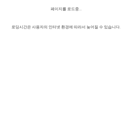
자매 온전하게 하는 훈련
성경중점진리
1년 7차 집회 PSRP 자료실
찬송과 누림
▼
이용약관
페이지를 로드중...
아프리카,오세아니아
2024년 전국 봉사자 집회
하나님의 경륜
이른 새벽 마리아처럼
찬송 앨범
하나님께서 정하신 길
▼
오시는길
전국 봉사자 온전하게 하는 훈련
생명공과
2000년 교회사
로딩시간은 사용자의 인터넷 환경에 따라서 늦어질 수 있습니다.
COPYRIGHT © 2015 BTMK ALL RIGHTS RESERVED
어린이찬송
영상 메시지
서울전시간훈련(FTTS) 수업
진리의 기초
성도들의 간증
악기 연주
목양공과
위트니스 리 영상
교회사 연구
진리의 변호와 확증
찬송 나눔터
이상과 계시
전국 장로 책임형제 훈련
향유를 부은 자매들
영적 생활
활력그룹 실행
전국 전시간 봉사자 훈련
장로 책임형제 진리 연구
복음 창고
성도들의 간증
란 캔거스 형제님 특별영상
전시간 봉사자 진리 연구
찬송 소개
갤러리
신성한 로맨스
다음 세대 연구집
새길 실행
다음 세대, 자료실
독일 연구, 자료실